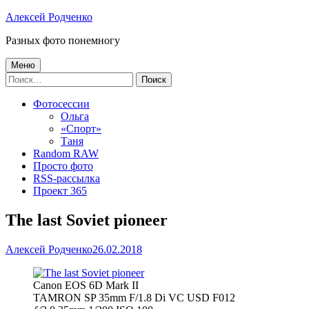
Перейти
Алексей Родченко
к
Разных фото понемногу
содержимому
Основное
Меню
Найти:
меню
Фотосессии
Ольга
«Спорт»
Таня
Random RAW
Просто фото
RSS-рассылка
Проект 365
The last Soviet pioneer
Автор
Опубликовано
Алексей Родченко
26.02.2018
Canon EOS 6D Mark II
TAMRON SP 35mm F/1.8 Di VC USD F012