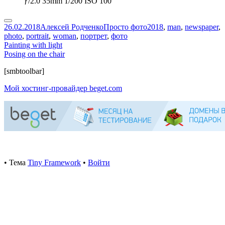
ƒ/2.0 35mm 1/200 ISO 100
Опубликовано
Автор
Рубрики
Метки
26.02.2018
Алексей Родченко
Просто фото
2018
,
man
,
newspaper
,
photo
,
portrait
,
woman
,
портрет
,
фото
Навигация
Предыдущая
Painting with light
запись:
Следующая
Posing on the chair
по
запись:
Содержимое
[smbtoolbar]
записям
подвала
Мой хостинг-провайдер beget.com
•
Тема
Tiny Framework
•
Войти