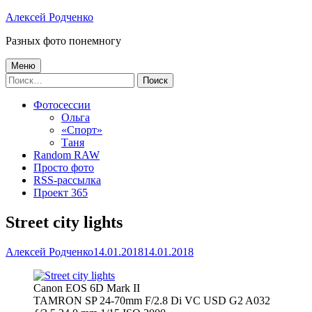
Перейти
Алексей Родченко
к
Разных фото понемногу
содержимому
Основное
Меню
Найти:
меню
Фотосессии
Ольга
«Спорт»
Таня
Random RAW
Просто фото
RSS-рассылка
Проект 365
Street city lights
Автор
Опубликовано
Алексей Родченко
14.01.2018
14.01.2018
Canon EOS 6D Mark II
TAMRON SP 24-70mm F/2.8 Di VC USD G2 A032