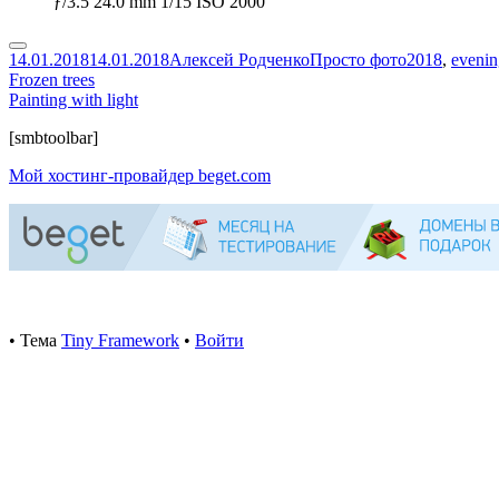
ƒ/3.5 24.0 mm 1/15 ISO 2000
Опубликовано
Автор
Рубрики
Метки
14.01.2018
14.01.2018
Алексей Родченко
Просто фото
2018
,
evenin
Навигация
Предыдущая
Frozen trees
запись:
Следующая
Painting with light
по
запись:
Содержимое
[smbtoolbar]
записям
подвала
Мой хостинг-провайдер beget.com
•
Тема
Tiny Framework
•
Войти